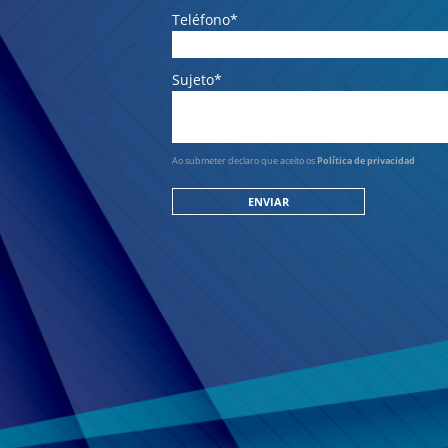
Teléfono*
Sujeto*
Ao submeter declaro que aceito os
Política de privacidad